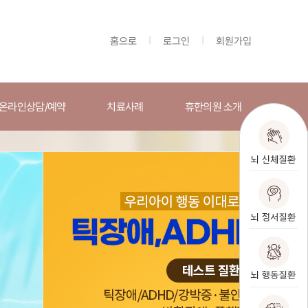
홈으로
|
로그인
|
회원가입
온라인상담/예약
치료사례
휴한의원 소개
담/예약
치료사례
휴한의원 소개
치료전후사진
휴한의원소개
기면증/주간졸림증
치료법
전국지점안내
안증후군
전환장애
담
휴한의원의 철학
애
만성통증
담
휴한의원한약소개
상담
검사시스템
로
자율신경실조증
치료시스템
장애
휴한의원 소식