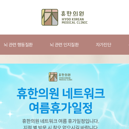
뇌 관련 행동질환
뇌 관련 인지질환
자가진단
 행동질환
뇌 관련 인지질환
자가진단
온라인상
학습장애
틱장애/ADHD
온라인상담
틱장애
떨림증/사경증
불면증
아스퍼거
우울증/공황장애
온라인예약
야경증/몽유병/악몽
야뇨증
하지불
품행장애
조현병
진전증
비용문의상
두통/어지럼/이명
과민성대장증후군
소화장
애(격분
건망증
전화문의상
치매
온라인공개
빈뇨/절박뇨/유뇨
조루/몽정/발기부전
만성피
애
(FAQ)
망상장애
Q&A
갱년기장애
뇌전증
신체화
수험생증후군