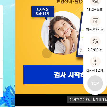
휴한의원 TV
아보카도 TV
언론보도/칼럼
뇌와 한의학 이야기
불쾌감장애
산후우울증
자주묻는질문
포증
사회공포증
경조증/조증
애/품행장애
분노조절장애(격분장애)
24
시간 동안 다시 열람하지 