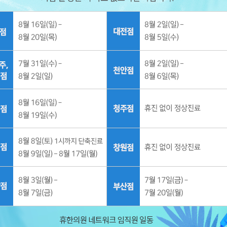
관장애
우울증
기분저하증
월경전
분리불안
과잉불안(범불안장애)
특정공
공황장애/광장공포증
PTSD
화병
조울증
건강염려증(질병불안장애)
ADHD
강박증
반항장
24
시간 동안 다시 열람하지 않습니다.
닫기