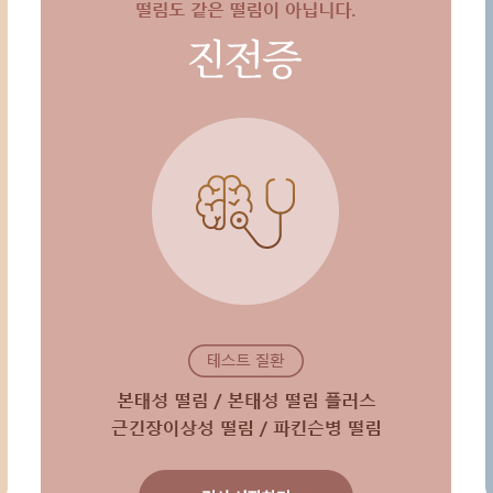
틱장애/ADHD
우울증/공황장애
진전증
온라인상담
온라인예약
비용문