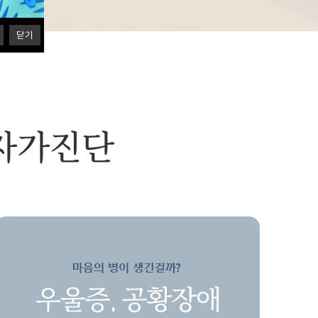
애
함묵증
닫기
 자가진단
건망증
증후군