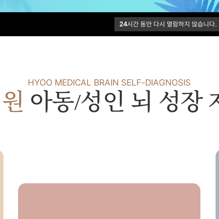
충동조절장애
등교거부증
식이장
파킨슨병
발모벽/습관장애
24
시간 동안 다시 열람하지 않습니다.
HYOO MEDICAL BRAIN SELF-DIAGNOSIS
의원
아동/성인 뇌 성장
학습장애
아스퍼거
조현병
치매
망상장애
수험생