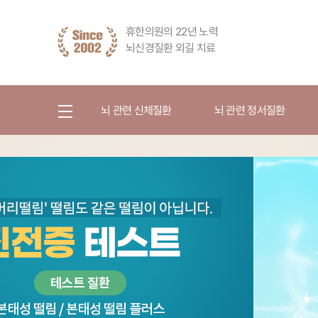
휴한의원의 22년 노력
뇌신경질환 외길 치료
뇌 관련 신체질환
뇌 관련 정서질환
뇌 관련 신체질환
뇌 관련 정서질환
뇌 관련
틱장애
우울증
ADHD
떨림증/사경증
기분저하증
강박증
불면증
월경전불쾌감장애
반항장애/
기면증/주간졸림증
산후우울증
분노조절장
장애)
야경증/몽유병/악몽
분리불안
충동조절장
야뇨증
과잉불안(범불안장
애)
등교거부증
하지불안증후군
특정공포증
식이장애